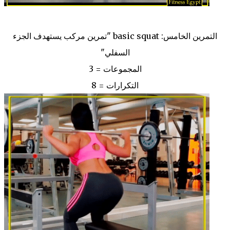
التمرين الخامس: basic squat "تمرين مركب يستهدف الجزء
السفلي"
المجموعات = 3
التكرارات = 8