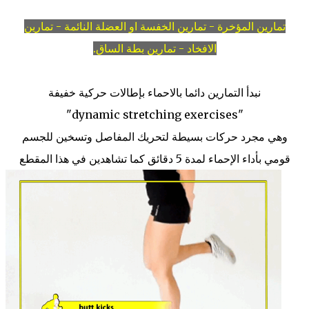
تمارين المؤخرة - تمارين الخفسة او العضلة النائمة - تمارين
الافخاد - تمارين بطة الساق.
نبدأ التمارين دائما بالاحماء بإطالات حركية خفيفة
dynamic stretching exercises"
"
وهي مجرد حركات بسيطة لتحريك المفاصل وتسخين للجسم
قومي بأداء الإحماء لمدة 5 دقائق كما تشاهدين في هذا المقطع