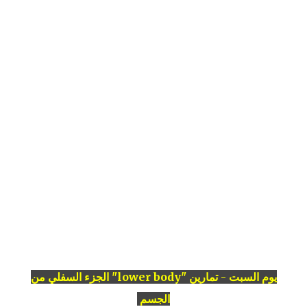
يوم السبت - تمارين "lower body" الجزء السفلي من
الجسم