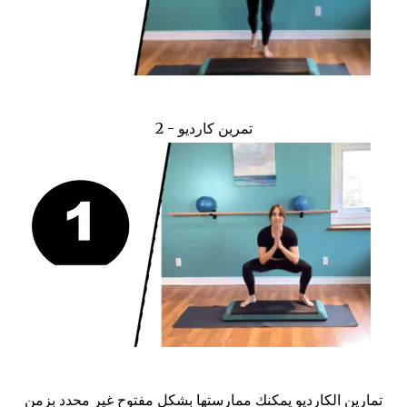
تمرين كارديو - 2
تمارين الكارديو يمكنك ممارستها بشكل مفتوح غير محدد بزمن