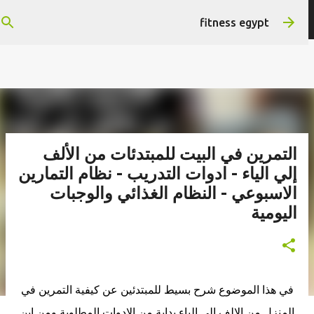
التخطي إلى المحتوى الرئيسي
هتستفيد ومش هنضيع وقتك
fitness egypt
التمرين في البيت للمبتدئات من الألف
إلي الياء - ادوات التدريب - نظام التمارين
الاسبوعي - النظام الغذائي والوجبات
اليومية
في هذا الموضوع شرح بسيط للمبتدئين عن كيفية التمرين في
المنزل من الالف الي الياء بداية من الادوات المطلوبة,ومن اين