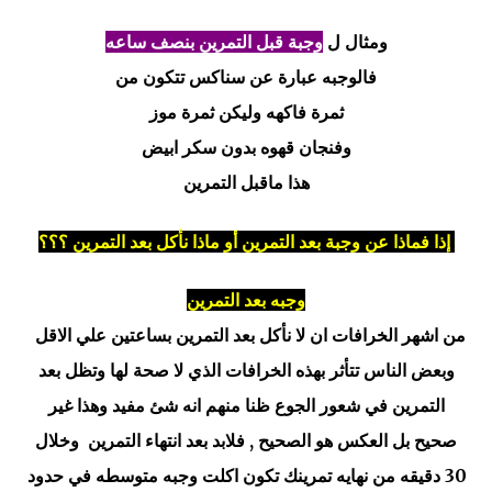
ومثال ل
وجبة قبل التمرين بنصف ساعه
فالوجبه عبارة عن سناكس تتكون من
ثمرة فاكهه وليكن ثمرة موز
وفنجان قهوه بدون سكر ابيض
هذا ماقبل التمرين
إذا فماذا عن وجبة بعد التمرين أو ماذا نأكل بعد التمرين ؟؟؟
وجبه بعد التمرين
من اشهر الخرافات
ان لا نأكل بعد التمرين بساعتين علي الاقل
وبعض الناس تتأثر بهذه الخرافات الذي لا صحة لها وتظل بعد
التمرين في شعور الجوع ظنا منهم انه شئ مفيد وهذا غير
صحيح بل العكس هو الصحيح , فلابد بعد انتهاء التمرين وخلال
30 دقيقه من نهايه تمرينك تكون اكلت وجبه متوسطه في حدود