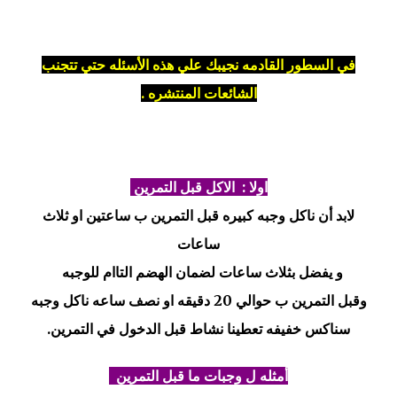
في السطور القادمه نجيبك علي هذه الأسئله حتي تتجنب
الشائعات المنتشره .
اولا :
الاكل قبل التمرين
لابد أن ناكل وجبه كبيره قبل التمرين ب ساعتين او ثلاث
ساعات
و يفضل بثلاث ساعات لضمان الهضم التاام للوجبه
وقبل التمرين ب حوالي 20 دقيقه او نصف ساعه ناكل وجبه
سناكس خفيفه تعطينا نشاط قبل الدخول في التمرين.
أمثله ل
وجبات ما قبل التمرين