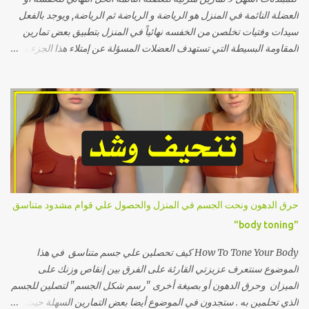
العضلة النائمة في المنزل هو الرياضة و الرياضة ثم الرياضة, ويوجد بالفعل
سيدات وفتيات تخلصن من الخفسه نهائياً في المنزل بتطبيق بعض تمارين
المقاومة البسيطة التي تستهدف العضلات المسؤلة عن إمتلاء هذا الجزء من
الجسم وكانت النتيجة هي إمتلاء تجويف العضلة النائمة أو غمازة الورك
وتشكل الجسم بمظهر كيرفي إنسيابي مثالي خالي من أي تعرجات وسوف
أشرح في هذا المقال أِسهل خمسة تمارين منزلية للعضلة النائمة بطريقة
الأداء وأهم النصائح الخاصة بالتغذية التي ستساعدك على التخلص من
العضلة النائمة... السبب الرئيسي لظهور الخفسه حتى نتخلص من هذه
المشكلة التي تزعجك بشكل صحيح يجب أولاً أن نتكلم عن السبب الرئيسي
العلمي لحدوث الخفسه أو غمازة الورك أو العضلة النائمة, فما يجب فيجب
عليك إدراكه أن تجويف الخفسه لا يحتوي على عضلة ضعيفة أو صغيرة ويتم
تكبيرها بالتمارين وتسمية العضلة النائمة تسمية خاطئة. فموضع الخفسه
حرق الدهون ونحت الجسم في المنزل والحصول علي قوام مشدود متناسق
يظهر كيرفي وممتليء نتيجة لألتقاء عضلات الفخذ الجانبية مع عضلات
"body toning"
المؤخرة ويبدو مجوفاً وفارغاً نتيجة لأحد السببين التاليين: أولاً زيادة الوزن...
How To Tone Your Body كيف تحصلين علي جسم متناسق في هذا
الموضوع سنتعرف عزيزتي القارئة على الفرق بين إنقاص وزنك على
الميزان وحرق الدهون أو بصيغة أخرى "رسم شكل الجسم" لتصلين للجسم
الذي تحلمين به . ستجدون في الموضوع أيضا بعض التمارين السهلة حيث أنها