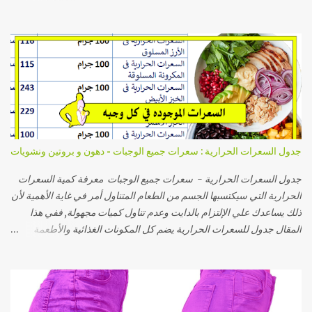
تتناسب مع المبتدئات و يمكنك القيام بها في اي مكان , سواء في البيت أو في
الجيم. انقاص الوزن معناه نزول الوزن عند قياسه على الميزان , باستطاعتك
عزيزتي القارئة تحقيق ذلك بسهولة اذا اتبعتي نظام غذائي مناسب لجسمك و
سأخبرك كيفية معرفة النظام الغذائي المناسب . لكن يجب التنويه الى أن
اتباع نظام غذائي فقط لن يعطي نتائج مرضية لو كان هدفك الأساسي هو
الحصول على جسم مشدود لان الاعتماد على هذه الوسيلة وحدها ستنقص
وزنك لكنه سيبقى بنفس الشكل فعلى سبيل المثال،لو كنت تعانين من
تراكم الدهون في منطقة معينة مثل البطن او الأرداف ستجدين أن الفرق
الوحيد بعد اتباع النظام الغذائي هو صغر حجم الدهون في هذه المناطق مع
جدول السعرات الحرارية : سعرات جميع الوجبات - دهون و بروتين ونشويات
بقاء جسمك بنفس الشكل ,بل و ستجدين ترهلات في الجلد. أما لو كان هدفك
الجسم المشدود عزيزتي المشاهدة ففي هذه الحالة فيجب عليك عمل
جدول السعرات الحرارية - سعرات جميع الوجبات معرفة كمية السعرات
تنشيف للجسم ...
الحرارية التي سيكتسبها الجسم من الطعام المتناول أمر في غاية الأهمية لأن
ذلك يساعدك علي الإلتزام بالدايت وعدم تناول كميات مجهولة, ففي هذا
المقال جدول للسعرات الحرارية يضم كل المكونات الغذائية والأطعمة
المختلفة من خضروات وكاربوهيدرات ودهون ووجبات ومنتجات لحوم
وحلويات ومشروبات وغيرها من الأطعمة, وبذلك يمكنك تناول سعراتك في
اليوم دون الزيادة أو النقصان بمعرفة كمية السعرات الحرارية في كل غذاء
قبل تناوله. اولا حساب السعرات الحرارية التي تناسب الجسم . قم بكتابة