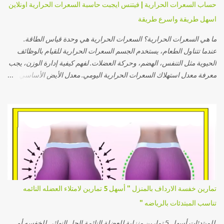
حساب السعرات الحرارية | فيتنس ايجبت حاسبة السعرات الحرارية اونلاين
ان كان نظام تمارين خاص بالتمرين في النادي او صالة الجيم فقومي دائما
اسهل طريقة واسرع طريقة
بالإحماء كما ستشاهدي في الدقا...
ما هي السعرات الحرارية؟ السعرات الحرارية هي وحدة قياس الطاقة.
عندما تتناول الطعام، يستخدم الجسم السعرات الحرارية للقيام بالوظائف
الحيوية مثل التنفس، الهضم، وحركة العضلات. لفهم كيفية إدارة الوزن، يجب
معرفة معدل استهلاك السعرات الحرارية اليومي. معدل الأيض الأساسي
(BMR): معدل الأيض الأساسي هو كمية السعرات التي يحرقها الجسم في
حالة الراحة التامة للحفاظ على الوظائف الحيوية مثل نبض القلب والتنفس.
يتم حسابه باستخدام معادلات علمية تأخذ في الاعتبار العمر، الطول، الوزن،
والجنس: للرجال: BMR = 10 × الوزن (كجم) + 6.25 × الطول (سم) - 5 ×
العمر (بالسنوات) + 5 للنساء: BMR = 10 × الوزن (كجم) + 6.25 × الطول
(سم) - 5 × العمر (بالسنوات) - 161 كيفية حساب الاحتياج اليومي من
السعرات الحرارية: بمجرد حساب معدل الأيض الأساسي، يُضرب في معامل
النشاط البدني لتحديد إجمالي الاحتياج اليومي: نشاط خفيف (عمل مكتبي):
BMR × 1.2 نشاط متوسط (تمارين خفيفة 3-4 أيام أسبوعيًا): BMR × 1.375
تمارين خفسة الارداف بالمنزل " أسهل 5 تمارين لامتلاء العضله النائمه
نشاط مرتفع (تمارين مكثفة 5-6 أيام أسبوعيًا): BMR × 1.55 نشاط عالي
تناسب المبتدئات بالرياضه "
جدًا (تمارين يومية مكثفة أو عمل بدني شاق): BMR × 1.725 أهمية حساب
السعرات ...
للمبتدئات أسهل 5 تمارين منزلية للعضلة النائمة الحل النهائي للخفسه أو