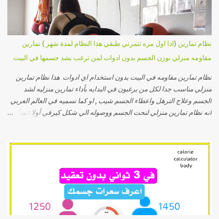
نظام تمارين (اذا اول مره تتمرني طبقي هذا النظام لمدة شهر ) تمارين
مقاومه منزلي بوزن الجسم بدون ادوات لمن ترغب بشد جسمها في البيت
نظام تمارين مقاومه في البيت بدون استخدام اي ادوات هذا نظام تمارين
منزلي مناسب جدا لكل من يرغبون في البدايه بأداء تمارين منزليه لشد
الجسم وعلاج الترهل واعطاء الجسم شيب , او كما نسميه في العالم العربي
انه نظام تمارين منزلي لنحت الجسم ووصوله الي شكل كيرفي أولا : نبدأ
بحركات الاطاله او الاستطاله وهي تسمي تمارين ستريتشات ولها فوائد
عديده أهمها : انها تحميكي من الشد العضلي اثناء التمارين وايضا تجعل
عضلاتك اكثر مرونه وبالتالي تصبحي اقل عرضه للإصابات طبقي هذه
الاستريتشات لمدة تتراوح بين ثلاثة و خمسة دقائق بحيث تكون لكل تمرين
او وضع مالا يقل عن ثلاثين ثانيه وتكون العضله في وضع مشدود كما
تشاهدين في الصور التاليه وإا كانت صعبه عليكي ف بعد الصور مقطع فيديو
قصير لكي تشاهدي وتقومي بالتطبيق عمليا بسهوله إذا كان الأمر صعب
تطبيقه من الصور فشاهدي هذا الفيديو وقومي بالتطبيق كما تشاهدين
تمارين كارديو بعد ذلك في تطبيقك للتمارين في المنزل وفي اي مكان حتي