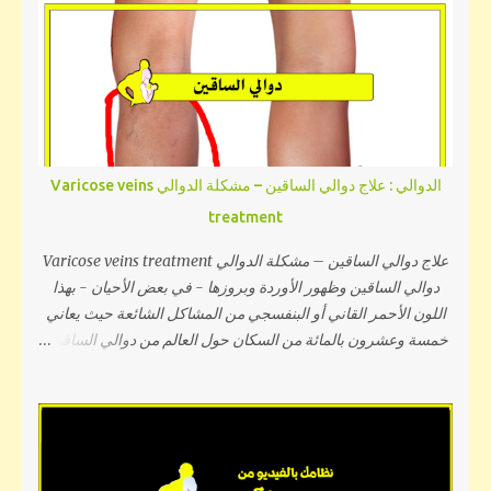
الطول, لذلك سوف نتكلم في هذه المقالة عن حقيقة زيادة الطول
التي لا يعرفها الكثير, وتمارين زيادة الطول لكل من الأطفال
والمراهقين والبالغين لذا تابعوا القراءة معنا... كيف يحدث النمو
الطولي لعظام الجسم؟ يجب أولاً معرفة طبيعة وميكانيكة نمو العظام
في جسمك وإستطالتها وما العوامل المحفزة والمتحكمة في زيادة
الطول والوقت الذي تتوقف فيه هذه العوامل, فنجد أنه يزيد العظم
في الطول نتيجة لوجود غضروف يعرف ب (الغضروف المشاشي)
الدوالي : علاج دوالي الساقين – مشكلة الدوالي Varicose veins
في بداية ونهاية كل عظمة, فمثلا عظمة قصبة الرجل يوجد عند
treatment
بدايتها هذا الغضروف وعند نهايتها أيضاً ووظيفته هي إفراز وإنتاج خلايا
عظمية طولية جديدة وكلما زاد الإنتاج كلما زاد طول العظمة ونجد أن
علاج دوالي الساقين – مشكلة الدوالي Varicose veins treatment
المحفزات لهذه ال...
دوالي الساقين وظهور الأوردة وبروزها - في بعض الأحيان - بهذا
اللون الأحمر القاني أو البنفسجي من المشاكل الشائعة حيث يعاني
خمسة وعشرون بالمائة من السكان حول العالم من دوالي الساقين,
قد تكون دوالي الساقين بالنسبة للكثير من الأشخاص مجرد مشكلة
مظهرية فقط ولكن بتفاقهما نجد أنه ينجم عنها أوجاع ومضاعفات أكثر
إزعاجاً وإيلاماً لذلك سوف نتكلم في السطور التالية عن علاج دوالي
الساقين نهائياً والحد من إنتشارها, والأسباب الرئيسية للإصابة بدوالي
الساقين والوقاية من حدوث الدوالي وأيضاً إخفاء الدوالي طبيعياً لذا