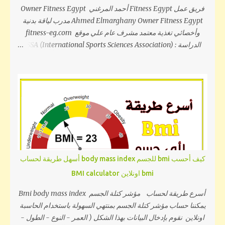
السفلي والبطن في آن واحد. يساعد على إعادة تنشيط العضلات
فريق عمل Fitness Egypt أحمد المرغني Owner Fitness Egypt
الأساسية وتحسين توازن الجسم دون إجهاد البطن، مما يجعله مناسباً
Ahmed Elmarghany Owner Fitness Egypt مدرب لياقة بدنية
لمرحلة التعافي من الانفصال العضلي. 5. Sto...
وأخصائي تغذية معتمد مشرف عام علي موقع fitness-eg.com
يعمل بالتدريب لدي الاتحاد المصري لكمال الاجسام مالك ومؤسس
منظومة فيتنس ايجبت خبرة 10 سنوات بمجال الرياضة فيسبوك أحمد
المرغني ============== عبير عادل مدربة لياقة بدنية معتمدة
خبرة 5 سنوات بمجال الرياضة والعمل كمدربة متخصصة في متابعة
السيدات بفيتنس ايجبت . ‏‎Trainer at max gym ‏‎Trainer at Hers
gym Abeer Adel C.F.T ----------------------------------
أحمد جمال مدرب لياقة بدنية وأخصائي تغذية معتمد مدرب معتمد من
الإتحاد المصري لكمال الاجسام ونقابة الرياضيين خبرة 7 سنوات
كيف أحسب bmi للجسم body mass index أسهل طريقة لحساب
بمجال الرياضة والعمل كمدرب متخصص في متابعة الشباب والرجال
bmi اونلاين BMI calculator
بفيتنس ايجبت . Ahmed Gamal ---------------------------
------- ياسمين الجندي مدربة لياقة بدنية معتمدة الدراسة : Tass
أسرع طريقة لحساب مؤشر كتلة الجسم Bmi body mass index
academy و Issat academy خبرة 5 سنوات ب...
يمكننا حساب مؤشر كتلة الجسم بمنتهي السهولة باستخدام الحاسبة
اونلاين نقوم بإدخال البيانات بهذا الشكل ( العمر - النوع - الطول -