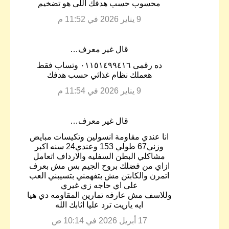
محسوب حسب هدفك اللى هو تضخيم
9 يناير 2026 في 11:52 م
‏قال غير معرف…
ده رقمى ٠١١٥١٤٩٩٤١٦ وتساب فقط
هعملك نظام غذائي حسب هدفك
9 يناير 2026 في 11:54 م
‏قال غير معرف…
انا عندي مقاومة انسولين وتكيسات مبايض
وزني67 طولي 153 وعندي24 سنه اكبر
مشاكلي البطن السفليه والارداف اتعامل
ازاي من فضلك بروح الجيم بس مش بعرف
اتمرن والكابتن مش بتفهمني بتسيبني العب
على اي حاجه زي غيري
وللاسف مش عارفه تمارين المقاومه دي هيا
ايه ياريت ترد عليا اثابك الله
17 أبريل 2026 في 10:14 ص