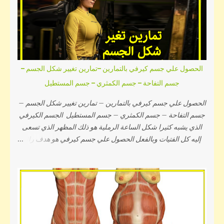
لكِ في هذه المقالة والتي بإتباعك لها وبالإستمرار عليها سوف تجدين
بشرتك خالية من السيلوليت وأصبحت أكثر جاذبية وجمالاً... 5
معلومات خاطئة عن السيلوليت رغبت في وضع هذا الجزء في بداية
المقال نظراً لأهميته فسوف أذكر لكِ أشهر المفاهيم الخاطئة عن
التخلص من السيلوليت والتي يصدقها الكثير من الفتيات للأسف, و
تصديق مثل هذه المعتقدات يزيد الأمر تعقيداً ويسبب الإحباط ويجعلك
الحصول علي جسم كيرفي بالتمارين –تمارين تغيير شكل الجسم –
تشعرين أن السيلوليت مشكلة كبيرة مزمنة, لذلك دعيني أذكر لك تلك
جسم التفاحة – جسم الكمثري – جسم المستطيل
المفاهيم الخاطئة سريعاً: أولاً إعتقاد أن السيلوليت يظهر لدى البُدناء:
هذه المعلومة خاطئة تماماً وليس لها أي علاقة بالواقع فيوجد نسبة لا
الحصول علي جسم كيرفي بالتمارين – تمارين تغيير شكل الجسم –
بأس بها من الف...
جسم التفاحة – جسم الكمثري – جسم المستطيل الجسم الكيرفي
الذي يشبه كثيرا شكل الساعة الرملية هو ذلك المظهر الذي تسعى
إليه كل الفتيات وبالفعل الحصول علي جسم كيرفي هو هدف رائع
حيث أنه يتسم بالجاذبية والإنوثة والتناسق, لذلك في مقالنا هذا سوف
أساعدك علي تغيير شكل الجسم إلي الشكل المثالي ذو الفورمة
الرائعة, وذلك بواسطة التمارين المناسبة لهذا الهدف, وسوف أذكر
لك مواصفات النظام الغذائي الذي سيساعدك علي تغيير شكل
الجسم ويجعل جسمك يستجب للتمارين ويكتسب العضلات ويصبح
مقسماً ومشدود, لذلك تابعي القراءة لمعرفة شكل جسمك وأفضل
تمارين لتناسق الجسم. الحصول علي جسم كيرفي مثالي في بداية