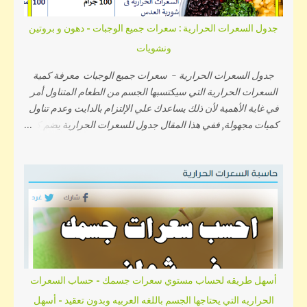
جدول السعرات الحرارية : سعرات جميع الوجبات - دهون و بروتين
ونشويات
جدول السعرات الحرارية - سعرات جميع الوجبات معرفة كمية
السعرات الحرارية التي سيكتسبها الجسم من الطعام المتناول أمر
في غاية الأهمية لأن ذلك يساعدك علي الإلتزام بالدايت وعدم تناول
كميات مجهولة, ففي هذا المقال جدول للسعرات الحرارية يضم كل
المكونات الغذائية والأطعمة المختلفة من خضروات وكاربوهيدرات
ودهون ووجبات ومنتجات لحوم وحلويات ومشروبات وغيرها من
الأطعمة, وبذلك يمكنك تناول سعراتك في اليوم دون الزيادة أو
النقصان بمعرفة كمية السعرات الحرارية في كل غذاء قبل تناوله.
اولا حساب السعرات الحرارية التي تناسب الجسم . قم بكتابة وزنك
وطولك وسنك ونشاطك اليومي وقم بالضغط علي زر احسب
وسيظهر لك عدد السعرات التي يحتاجه جسمك افتح حاسبة سعرات
الجسم بالضغط هنا ثم معرفة نسبة البروتين والكاربوهيدرات
والدهنيات المفيدة التي يحتاجها جسمك ((وهنا لينك حساب إحتياج
أسهل طريقه لحساب مستوي سعرات جسمك - حساب السعرات
الجسم اليومي من البروتين والكارب والدهون)). واليكم السعرات
الحراريه التي يحتاجها الجسم باللغه العربيه وبدون تعقيد - أسهل
الحراريه الموجوده داخل الوجبه وهذا الجدول سيسهل عليكم كيفية