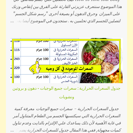
نتيجة لأحد السببين التاليين: أولاً زيادة الوزن...
هذا الموضوع سنتعرف عزيزتي القارئة على الفرق بين إنقاص وزنك
على الميزان وحرق الدهون أو بصيغة أخرى "رسم شكل الجسم"
لتصلين للجسم الذي تحلمين به . ستجدون في الموضوع أيضا بعض
التمارين السهلة حيث أنها تتناسب مع المبتدئات و يمكنك القيام بها
في اي مكان , سواء في البيت أو في الجيم. انقاص الوزن معناه نزول
الوزن عند قياسه على الميزان , باستطاعتك عزيزتي القارئة تحقيق
ذلك بسهولة اذا اتبعتي نظام غذائي مناسب لجسمك و سأخبرك كيفية
معرفة النظام الغذائي المناسب . لكن يجب التنويه الى أن اتباع نظام
غذائي فقط لن يعطي نتائج مرضية لو كان هدفك الأساسي هو
الحصول على جسم مشدود لان الاعتماد على هذه الوسيلة وحدها
ستنقص وزنك لكنه سيبقى بنفس الشكل فعلى سبيل المثال،لو كنت
تعانين من تراكم الدهون في منطقة معينة مثل البطن او الأرداف
جدول السعرات الحرارية : سعرات جميع الوجبات - دهون و بروتين
ستجدين أن الفرق الوحيد بعد اتباع النظام الغذائي هو صغر حجم
ونشويات
الدهون في هذه المناطق مع بقاء جسمك بنفس الشكل ,بل و
ستجدين ترهلات في الجلد. أما لو كان هدفك الجسم المشدود عزيزتي
جدول السعرات الحرارية - سعرات جميع الوجبات معرفة كمية
المشاهدة ففي هذه الحالة فيجب عليك عمل تنشيف للجسم ...
السعرات الحرارية التي سيكتسبها الجسم من الطعام المتناول أمر
في غاية الأهمية لأن ذلك يساعدك علي الإلتزام بالدايت وعدم تناول
كميات مجهولة, ففي هذا المقال جدول للسعرات الحرارية يضم كل