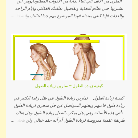
المنزل من الالف الي الياء بداية من الادوات المطلوبة,ومن اين
تشتريها حتي نظام التغذية وتفاصيل نظامك الغذائي وايام الراحه
والعدات فإذا كنتي مبتدئه فهذا الموضوع مهم جدا لحالتك وانصحك
بالاطلاع حتي آخر فقرة . اذا تصورنا ان الحياة الرياضية عبارة عن
دائرة سنقسمها الي ثلاثة اجزاء , وعليكي اللإلتزام بالثلاثة اجزاء
بالتساوي , واذا قمتي بالتقصير في جزء منهم ستتأثر النتائج او قد
تلاحظين ان النتيجة بطيئة جدا. الدائره الثلاثة اجزاء عباره عن جزء
التمرينات الرياضية وجزء ريكفري او الاستشفاء العضلي وجزء
التغذية والوجبات اليومية وسأوضحلك كل جزء بالتفاصيل في
الفقرات التالية . نبدأ بالادوات المطلوبه وماذا تحتاجين لأداء التمارين
بالمنزل بجودة عالية الأداة رقم 1 " barbell " - بار موجود أنواع كثيرة
من البارات اذا اردتي شراء بار بسعر في المتناول ستجدينه في
كيفية زيادة الطول – تمارين زيادة الطول
محلات الادوات الرياضية والاسواق الكبيرة مثل التوحيد والنور
وكارفور وغيرها وهو مناسب جدا للتدريب بالمنزل لانه سيتحمل
كيفية زيادة الطول – تمارين زيادة الطول في ظل رغبة الكثير في
الاوزان الخفيفة الموجودة بالبيت - انصح بمواصفات البار ان لا يقل
زيادة طول قامتهم وبحثهم المتواصل عن حل سحري لزيادة الطول
طوله عن 150 ...
تأتي هذه الأسئلة وهي, هل يمكن بالفعل زيادة الطول وهل هناك
طريقة علمية مدروسة لزيادة الطول أم أنه حلم خيالي ولن يتحقق,
ومتي يتوقف نمو العظام ويثبت الطول؟ وقبل الإجابة عن هذه
التساؤلات يجب معرفة كيف ينمو العظم ويستطيل ومحفزات زيادة