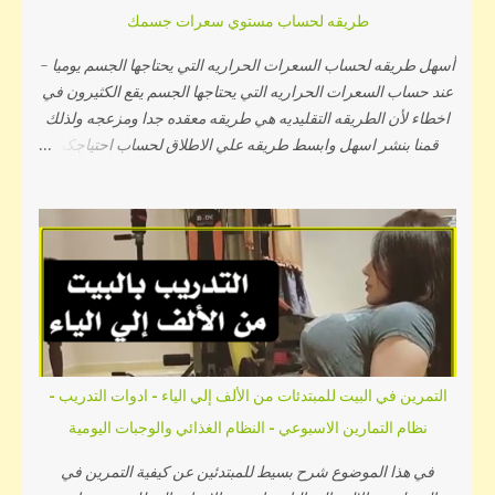
طريقه لحساب مستوي سعرات جسمك
معرفة السعرات الموجوده بكل وجبه تأكلوها - جدول السعرات
الحراريه مقسم الي عدة اقسام حتي ...
أسهل طريقه لحساب السعرات الحراريه التي يحتاجها الجسم يوميا -
عند حساب السعرات الحراريه التي يحتاجها الجسم يقع الكثيرون في
اخطاء لأن الطريقه التقليديه هي طريقه معقده جدا ومزعجه ولذلك
قمنا بنشر اسهل وابسط طريقه علي الاطلاق لحساب احتياجكم
اليومي من السعرات الحراريه وهي طريقه بسيطه للغايه وباللغه
العربيه كل ماعليك\ي هو : كتابة العمر في خانة العمر كتابة الطول
في خانة الطول و كتابة الوزن في خانة الوزن واختيار الجنس من
خانة ذكر او انثي ثم الضغط علي زر التالي كما موضح بالصوره
سيظهر لك سؤال عن مستوي نشاطك البدني اليومي ثم قم باختيار
مستوي نشاطك البدني اليومي اذا كان خامل او نشيط او نشيط جدا
كما موضح بالصوره ثم اضفط علي زر احسب سيظهر لك احتياجك
اليومي من السعرات الحراريه كما موضح بهذه الصوره وهذا الفيديو
يوضح لك أكثر لفتح حاسبة السعرات اضغط هنا لمعرفة سعرات
التمرين في البيت للمبتدئات من الألف إلي الياء - ادوات التدريب -
الوجبات اضغط هنا
نظام التمارين الاسبوعي - النظام الغذائي والوجبات اليومية
في هذا الموضوع شرح بسيط للمبتدئين عن كيفية التمرين في