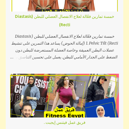
الأمر وودت أن أضع تعريفاً بسيط للجسم المثالي فالجسم المثالي هو
الذي يتميز بنسبة دهون منخفضة ونسبة عضلية ممتازة وعضلات
خمسة تمارين فعّالة لعلاج الانفصال العضلي للبطن (Diastasis
الجسم قوية ومقسمة, ويوجد هناك توازن بين عضلات الجسم فنجد
Recti)
أن, عضلات الجزء السفلي جميعها(المؤخرة, الأفخاذ) تم تقويتها
وبناءها بشكل جيد فأكتسب الجزء السفلي من الجسم شيب ممتاز
خمسة تمارين فعّالة لعلاج الانفصال العضلي للبطن (Diastasis
ومظهر كيرفي, وأيضاً عضلات الجزء العلوي تم تمرينها جيداً مع ...
Recti) 1. Pelvic Tilt (إمالة الحوض) يساعد هذا التمرين على تنشيط
عضلات البطن العميقة وخاصة العضلة المستعرضة للبطن دون
الضغط على الجدار الأمامي للبطن. يعمل على تحسين التناسق بين
عضلات الحوض والعمود الفقري ويقلل من الفجوة العضلية تدريجياً
عند المداومة عليه. 2. Heel Slide (انزلاق الكعب) يُعد من التمارين
اللطيفة التي تُقوّي العضلات العميقة في البطن دون زيادة الضغط
داخل التجويف البطني. يساعد على استقرار منطقة الحوض وتحسين
تحكم العضلات الأساسية أثناء الحركة، مما يساهم في التقليل من
الانفصال العضلي. 3. Toe Tap (لمس أصابع القدم للأرض) يركز على
تقوية العضلات المستعرضة والمائلة للبطن بطريقة آمنة. يُنفذ أثناء
الاستلقاء مع تحريك الساقين بالتبادل نحو الأرض، ما يساعد على
تحسين استقرار الجذع ودعم عضلات البطن من الداخل. 4. Bridge
فريق عمل فيتنس إيجبت .
(تمرين الجسر) يعزز هذا التمرين من قوة عضلات الحوض والظهر