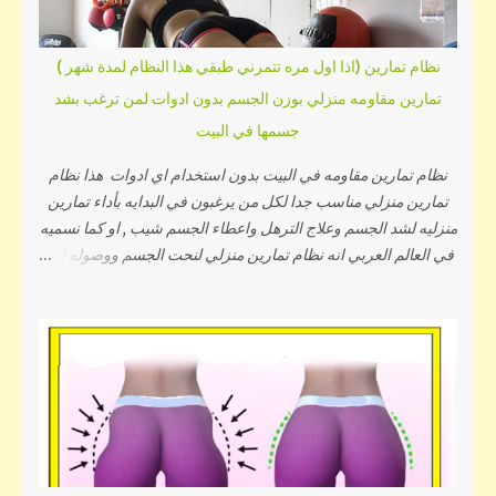
نظام تمارين (اذا اول مره تتمرني طبقي هذا النظام لمدة شهر )
تمارين مقاومه منزلي بوزن الجسم بدون ادوات لمن ترغب بشد
جسمها في البيت
نظام تمارين مقاومه في البيت بدون استخدام اي ادوات هذا نظام
تمارين منزلي مناسب جدا لكل من يرغبون في البدايه بأداء تمارين
منزليه لشد الجسم وعلاج الترهل واعطاء الجسم شيب , او كما نسميه
في العالم العربي انه نظام تمارين منزلي لنحت الجسم ووصوله الي
شكل كيرفي أولا : نبدأ بحركات الاطاله او الاستطاله وهي تسمي
تمارين ستريتشات ولها فوائد عديده أهمها : انها تحميكي من الشد
العضلي اثناء التمارين وايضا تجعل عضلاتك اكثر مرونه وبالتالي
تصبحي اقل عرضه للإصابات طبقي هذه الاستريتشات لمدة تتراوح
بين ثلاثة و خمسة دقائق بحيث تكون لكل تمرين او وضع مالا يقل عن
ثلاثين ثانيه وتكون العضله في وضع مشدود كما تشاهدين في الصور
التاليه وإا كانت صعبه عليكي ف بعد الصور مقطع فيديو قصير لكي
تشاهدي وتقومي بالتطبيق عمليا بسهوله إذا كان الأمر صعب تطبيقه
من الصور فشاهدي هذا الفيديو وقومي بالتطبيق كما تشاهدين تمارين