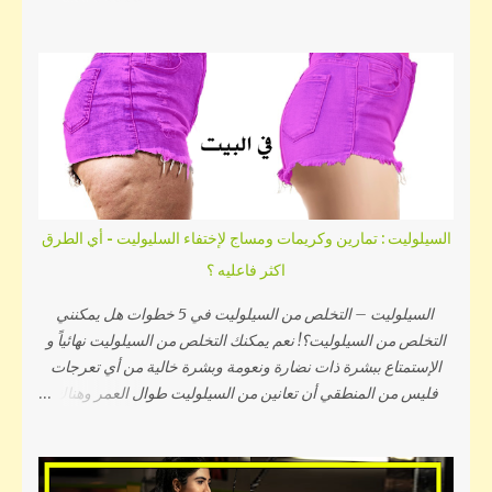
المكونات الغذائية والأطعمة المختلفة من خضروات وكاربوهيدرات
ودهون ووجبات ومنتجات لحوم وحلويات ومشروبات وغيرها من
الأطعمة, وبذلك يمكنك تناول سعراتك في اليوم دون الزيادة أو
النقصان بمعرفة كمية السعرات الحرارية في كل غذاء قبل تناوله.
اولا حساب السعرات الحرارية التي تناسب الجسم . قم بكتابة وزنك
وطولك وسنك ونشاطك اليومي وقم بالضغط علي زر احسب
وسيظهر لك عدد السعرات التي يحتاجه جسمك افتح حاسبة سعرات
الجسم بالضغط هنا ثم معرفة نسبة البروتين والكاربوهيدرات
والدهنيات المفيدة التي يحتاجها جسمك ((وهنا لينك حساب إحتياج
السيلوليت : تمارين وكريمات ومساج لإختفاء السليوليت - أي الطرق
الجسم اليومي من البروتين والكارب والدهون)). واليكم السعرات
اكثر فاعليه ؟
الحراريه الموجوده داخل الوجبه وهذا الجدول سيسهل عليكم كيفية
معرفة السعرات الموجوده بكل وجبه تأكلوها - جدول السعرات
السيلوليت – التخلص من السيلوليت في 5 خطوات هل يمكنني
الحراريه مقسم الي عدة اقسام حتي ...
التخلص من السيلوليت؟! نعم يمكنك التخلص من السيلوليت نهائياً و
الإستمتاع ببشرة ذات نضارة ونعومة وبشرة خالية من أي تعرجات
فليس من المنطقي أن تعانين من السيلوليت طوال العمر وهناك
خطة بسيطة وفعالة تعالج السيلوليت, وأنا لا أقصد منتجات علاج
السيلوليت أو شفط الدهون والليزر وأجهزة علاج السيلوليت بل أتكلم
عن الخطة الصحية الفعالة المكونة من خطوات بسيطة التي سأذكرها