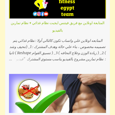
تابعي القراءة معنا.... ما هي أعراض دوالي الساقين؟ في كثير من
الأحيان وعند أغلب الأشخاص تقتصر أعراض الدوالي علي المظهر
فقط ولا تشكل مصدر إزعاج أي لا يعاني الشخص من أي ألم ويكون
كل ما في الأمر هو ظهور الدوالي في صورة أوردة زرقاء اللون أو
المتابعة اونلاين مع فريق فيتنس ايجبت نظام غذائي + نظام تمارين
أرجوانية وقد تكون بارزة متورمة أو في حالة إلتواء. وفي حالات
بالفيديو
أخري تكون الدوالي كثيفة وملتفة ومرتبطة ببعض الأعراض الحادة
وأبرزها الأعراض التالية: الشعور بثقل في الساقين يصاحبه ألم مر...
المتابعه اونلاين علي واتساب تكون كالتالي أولا : نظام غذائي يتم
تصميمه مخصوص ، بناء علي حالة وهدف المشترك : 1_ (تنحيف وشد
) 2_ ( زيادة الوزن وعلاج النحافه ) 3_ ( تنسيق القوام Reshape ) ثانيا
: نظام تمارين مشروح بالفيديو يناسب مستوي المشترك "فيديو لكل
تمرين لتوضيح الاداء الصحيح " يوجد جداول تمارين مناسبه لجميع
المستويات ونراعي ان تكون انظمة التمارين تناسب مكان التدريب .
1_ ( نظام تمارين منزلي بادوات بسيطه ) 2_ ( نظام تمارين منزلي
بدون اي ادوات ) 3_ ( نظام تمارين بأجهزة الجيم والنادي ) ثالثا :
متابعة المشتركين من خلال تطبيق واتساب بتسجيلات صوتيه . " لن
يتأخر الرد علي رسالتك اكثر من 24 ساعه" ولفهم تفاصيل اكثر
يمكنكم مشاهدة هذا البث المباشر وإليكم بعض التفاصيل للتوضيح
جميع الانظمه تصمم علي أساس علمي ويتم ذلك بناء علي بيانات
الشخص ومنها : ( السن - الطول - الوزن - شكل الجسم والشيب -