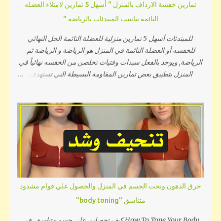
تمارين خفسة الارداف بالمنزل " أسهل 5 تمارين لامتلاء العضله
كارديو بعد ذلك في تطبيقك للتمارين في المنزل وفي اي مكان حتي
النائمه تناسب المبتدئات بالرياضه "
ان كان نظام تمارين خاص بالتمرين في النادي او صالة الجيم فقومي
دائما بالإحماء كما ستشاهدي في الدقا...
للمبتدئات أسهل 5 تمارين منزلية للعضلة النائمة الحل النهائي
للخفسه أو العضلة النائمة في المنزل هو الرياضة و الرياضة ثم
الرياضة, ويوجد بالفعل سيدات وفتيات تخلصن من الخفسه نهائياً في
المنزل بتطبيق بعض تمارين المقاومة البسيطة التي تستهدف
العضلات المسؤلة عن إمتلاء هذا الجزء من الجسم وكانت النتيجة هي
إمتلاء تجويف العضلة النائمة أو غمازة الورك وتشكل الجسم بمظهر
كيرفي إنسيابي مثالي خالي من أي تعرجات وسوف أشرح في هذا
المقال أِسهل خمسة تمارين منزلية للعضلة النائمة بطريقة الأداء
وأهم النصائح الخاصة بالتغذية التي ستساعدك على التخلص من
العضلة النائمة... السبب الرئيسي لظهور الخفسه حتى نتخلص من
هذه المشكلة التي تزعجك بشكل صحيح يجب أولاً أن نتكلم عن
السبب الرئيسي العلمي لحدوث الخفسه أو غمازة الورك أو العضلة
النائمة, فما يجب فيجب عليك إدراكه أن تجويف الخفسه لا يحتوي
حرق الدهون ونحت الجسم في المنزل والحصول علي قوام مشدود
على عضلة ضعيفة أو صغيرة ويتم تكبيرها بالتمارين وتسمية العضلة
متناسق "body toning"
النائمة تسمية خاطئة. فموضع الخفسه يظهر كيرفي وممتليء نتيجة
لألتقاء عضلات الفخذ الجانبية مع عضلات المؤخرة ويبدو مجوفاً وفارغاً
How To Tone Your Body كيف تحصلين علي جسم متناسق في