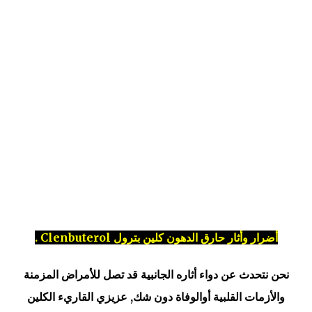
أضرار وأثار حارق الدهون كلين بترول Clenbuterol .
نحن نتحدث عن دواء أثاره الجانبية قد تصل للأمراض المزمنة
والأزمات القلبية أوالوفاة دون شك, عزيزي القاريء الكلين