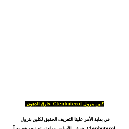
كلين بترول Clenbuterol حارق الدهون.
في بداية الأمر علينا التعريف الحقيق لكلين بترول
Clenbuterol, هو في الأساس دواء تم تصنيعه خصيصاً