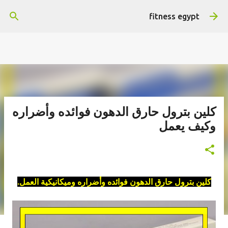
التخطي إلى المحتوى الرئيسي
هتستفيد ومش هنضيع وقتك
fitness egypt
كلين بترول حارق الدهون فوائده وأضراره
وكيف يعمل
كلين بترول حارق الدهون فوائده وأضراره وميكانيكية العمل.