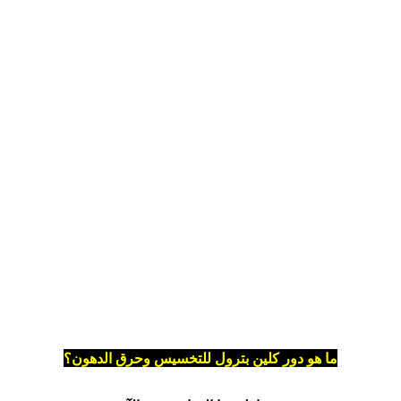
ما هو دور كلين بترول للتخسيس وحرق الدهون؟