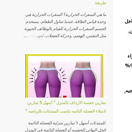
طريقة
لكي تشاهدي وتقومي بالتطبيق عمليا بسهوله إذا
كان الأمر صعب تطبيقه من الصور فشاهدي هذا
ما هي السعرات الحرارية؟ السعرات الحرارية هي
الفيديو وقومي بالتطبيق كما تشاهدين تمارين
اخل
وحدة قياس الطاقة. عندما تتناول الطعام، يستخدم
كارديو بعد ذلك في تطبيقك للتمارين في المنزل
الجسم السعرات الحرارية للقيام بالوظائف الحيوية
,
وفي اي مكان حتي ان كان نظام تمارين خاص
مثل التنفس، الهضم، وحركة العضلات. لفهم كيفية
بالتمرين في النادي او صالة الجيم فقومي دائما
إدارة الوزن، يجب معرفة معدل استهلاك السعرات
بالإحماء كما ستشاهدي في الدقا...
الحرارية اليومي. معدل الأيض الأساسي (BMR):
اء
معدل الأيض الأساسي هو كمية السعرات التي
يحرقها الجسم في حالة الراحة التامة للحفاظ على
الجسم إستفادة من الكرياتين هما العضلات والمخ, حيث أن الجسم يقوم بتخزين أكبر نسبة من الكرياتين والتي تصل إلي 95%
الوظائف الحيوية مثل نبض القلب والتنفس. يتم
حسابه باستخدام معادلات علمية تأخذ في الاعتبار
العمر، الطول، الوزن، والجنس: للرجال: BMR =
رجيه,
10 × الوزن (كجم) + 6.25 × الطول (سم) - 5 ×
العمر (بالسنوات) + 5 للنساء: BMR = 10 × الوزن
تمارين خفسة الارداف بالمنزل " أسهل 5 تمارين
(كجم) + 6.25 × الطول (سم) - 5 × العمر
لامتلاء العضله النائمه تناسب المبتدئات بالرياضه "
(بالسنوات) - 161 كيفية حساب الاحتياج اليومي من
السعرات الحرارية: بمجرد حساب معدل الأيض
للمبتدئات أسهل 5 تمارين منزلية للعضلة النائمة
الأساسي، يُضرب في معامل النشاط البدني لتحديد
الحل النهائي للخفسه أو العضلة النائمة في المنزل