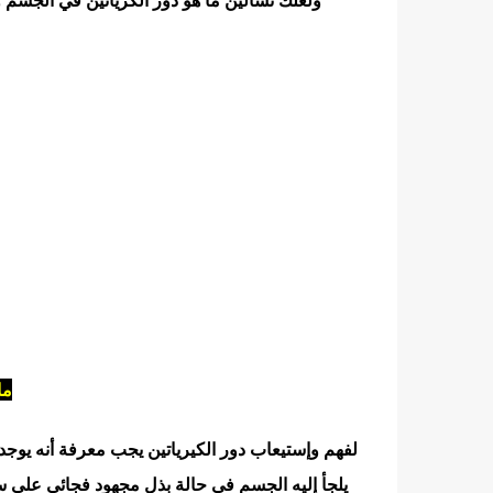
ما
يلجأ إليه الجسم في حالة بذل مجهود فجائي علي س