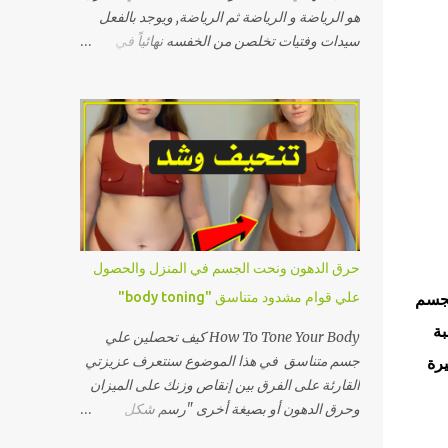
إجمالي الاحتياج اليومي: نشاط خفيف (عمل
هو الرياضة و الرياضة ثم الرياضة, ويوجد بالفعل
مكتبي): BMR × 1.2 نشاط متوسط (تمارين خفيفة
سيدات وفتيات تخلصن من الخفسه نهائياً في
3-4 أيام أسبوعيًا): BMR × 1.375 نشاط مرتفع
المنزل بتطبيق بعض تمارين المقاومة البسيطة
(تمارين مكثفة 5-6 أيام أسبوعيًا): BMR × 1.55
التي تستهدف العضلات المسؤلة عن إمتلاء هذا
نشاط عالي جدًا (تمارين يومية مكثفة أو عمل بدني
الجزء من الجسم وكانت النتيجة هي إمتلاء تجويف
شاق): BMR × 1.725 أهمية حساب السعرات ...
العضلة النائمة أو غمازة الورك وتشكل الجسم
بمظهر كيرفي إنسيابي مثالي خالي من أي تعرجات
وسوف أشرح في هذا المقال أِسهل خمسة تمارين
منزلية للعضلة النائمة بطريقة الأداء وأهم النصائح
الخاصة بالتغذية التي ستساعدك على التخلص من
العضلة النائمة... السبب الرئيسي لظهور الخفسه
حرق الدهون ونحت الجسم في المنزل والحصول
حتى نتخلص من هذه المشكلة التي تزعجك بشكل
لجسم
علي قوام مشدود متناسق "body toning"
صحيح يجب أولاً أن نتكلم عن السبب الرئيسي
العلمي لحدوث الخفسه أو غمازة الورك أو العضلة
بة
How To Tone Your Body كيف تحصلين علي
النائمة, فما يجب فيجب عليك إدراكه أن تجويف
جسم متناسق في هذا الموضوع سنتعرف عزيزتي
ية كبيرة
الخفسه لا يحتوي على عضلة ضعيفة أو صغيرة ويتم
القارئة على الفرق بين إنقاص وزنك على الميزان
تكبيرها بالتمارين وتسمية العضلة النائمة تسمية
وحرق الدهون أو بصيغة أخرى "رسم شكل
خاطئة. فموضع الخفسه يظهر كيرفي وممتليء
الجسم" لتصلين للجسم الذي تحلمين به . ستجدون