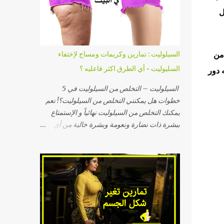
ومشروبات وغيرها من الأطعمة, وبذلك يمكنك
ال
تناول سعراتك في اليوم دون الزيادة أو النقصان
بمعرفة كمية السعرات الحرارية في كل غذاء قبل
تناوله. اولا حساب السعرات الحرارية التي تناسب
الجسم . قم بكتابة وزنك وطولك وسنك ونشاطك
 من
السيلوليت : تمارين وكريمات ومساج لإختفاء
اليومي وقم بالضغط علي زر احسب وسيظهر لك
السليوليت - أي الطرق اكثر فاعليه ؟
 دور
عدد السعرات التي يحتاجه جسمك افتح حاسبة
سعرات الجسم بالضغط هنا ثم معرفة نسبة
السيلوليت – التخلص من السيلوليت في 5
البروتين والكاربوهيدرات والدهنيات المفيدة التي
خطوات هل يمكنني التخلص من السيلوليت؟! نعم
يحتاجها جسمك ((وهنا لينك حساب إحتياج الجسم
يمكنك التخلص من السيلوليت نهائياً و الإستمتاع
اليومي من البروتين والكارب والدهون)). واليكم
ببشرة ذات نضارة ونعومة وبشرة خالية من أي
السعرات الحراريه الموجوده داخل الوجبه وهذا
تعرجات فليس من المنطقي أن تعانين من
الجدول سيسهل عليكم كيفية معرفة السعرات
السيلوليت طوال العمر وهناك خطة بسيطة وفعالة
الموجوده بكل وجبه تأكلوها - جدول السعرات
تعالج السيلوليت, وأنا لا أقصد منتجات علاج
الحراريه مقسم الي عدة اقسام حتي ...
السيلوليت أو شفط الدهون والليزر وأجهزة علاج
السيلوليت بل أتكلم عن الخطة الصحية الفعالة
المكونة من خطوات بسيطة التي سأذكرها لكِ في
هذه المقالة والتي بإتباعك لها وبالإستمرار عليها
سوف تجدين بشرتك خالية من السيلوليت