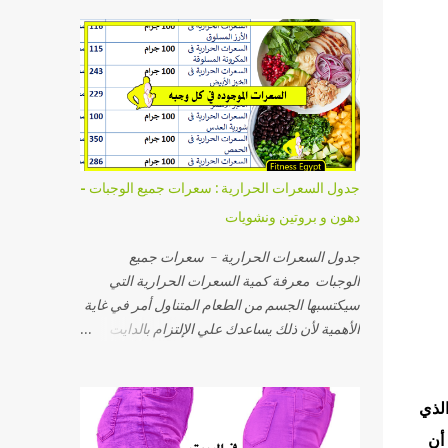
نتيجة لألتقاء عضلات الفخذ الجانبية مع عضلات
في الموضوع أيضا بعض التمارين السهلة حيث أنها
المؤخرة ويبدو مجوفاً وفارغاً نتيجة لأحد السببين
تتناسب مع المبتدئات و يمكنك القيام بها في اي
التاليين: أولاً زيادة الوزن...
مكان , سواء في البيت أو في الجيم. انقاص الوزن
معناه نزول الوزن عند قياسه على الميزان ,
باستطاعتك عزيزتي القارئة تحقيق ذلك بسهولة اذا
اتبعتي نظام غذائي مناسب لجسمك و سأخبرك
كيفية معرفة النظام الغذائي المناسب . لكن يجب
التنويه الى أن اتباع نظام غذائي فقط لن يعطي
جدول السعرات الحرارية : سعرات جميع الوجبات -
نتائج مرضية لو كان هدفك الأساسي هو الحصول
دهون و بروتين ونشويات
على جسم مشدود لان الاعتماد على هذه الوسيلة
وحدها ستنقص وزنك لكنه سيبقى بنفس الشكل
جدول السعرات الحرارية - سعرات جميع
فعلى سبيل المثال،لو كنت تعانين من تراكم
الوجبات معرفة كمية السعرات الحرارية التي
الدهون في منطقة معينة مثل البطن او الأرداف
سيكتسبها الجسم من الطعام المتناول أمر في غاية
ستجدين أن الفرق الوحيد بعد اتباع النظام الغذائي
الأهمية لأن ذلك يساعدك علي الإلتزام بالدايت
هو صغر حجم الدهون في هذه المناطق مع بقاء
وعدم تناول كميات مجهولة, ففي هذا المقال جدول
جسمك بنفس الشكل ,بل و ستجدين ترهلات في
للسعرات الحرارية يضم كل المكونات الغذائية
الجلد. أما لو كان هدفك الجسم المشدود عزيزتي
والأطعمة المختلفة من خضروات وكاربوهيدرات
عرفة أنه يوجد داخل أجسامنا ثلاث أنظمة للطاقة وأحد هذه الأنظمة يعرف بالATP والذي
المشاهدة ففي هذه الحالة فيجب عليك عمل
ودهون ووجبات ومنتجات لحوم وحلويات
أن
تنشيف للجسم ...