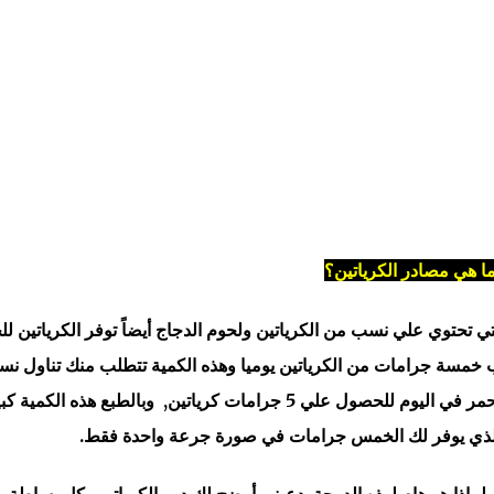
ا هي مصادر الكرياتين؟
لتي تحتوي علي نسب من الكرياتين ولحوم الدجاج أيضاً توفر الكرياتين ل
ب خمسة جرامات من الكرياتين يوميا وهذه الكمية تتطلب منك تناول نس
عالية من اللحوم قد تصل لكيلو جرام من اللحم الأحمر في اليوم للحصول علي 5 جرامات كرياتين, وبالطبع هذه الكم
ين الذي يوفر لك الخمس جرامات في صورة جرعة واحدة فقط.
لماذا هو هام لهذه الدرجة, دعيني أوضح لك دور الكرياتين بكل بساطة.