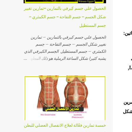
وأصبحت أكثر جاذبية وجمالاً... 5 معلومات خاطئة
الحصول علي جسم كيرفي بالتمارين –تمارين تغيير
عن السيلوليت رغبت في وضع هذا الجزء في بداية
شكل الجسم – جسم التفاحة – جسم الكمثري –
المقال نظراً لأهميته فسوف أذكر لكِ أشهر
جسم المستطيل
المفاهيم الخاطئة عن التخلص من السيلوليت والتي
تين:
يصدقها الكثير من الفتيات للأسف, و تصديق مثل
الحصول علي جسم كيرفي بالتمارين – تمارين
هذه المعتقدات يزيد الأمر تعقيداً ويسبب الإحباط
تغيير شكل الجسم – جسم التفاحة – جسم
ويجعلك تشعرين أن السيلوليت مشكلة كبيرة
الكمثري – جسم المستطيل الجسم الكيرفي الذي
مزمنة, لذلك دعيني أذكر لك تلك المفاهيم الخاطئة
يشبه كثيرا شكل الساعة الرملية هو ذلك المظهر
سريعاً: أولاً إعتقاد أن السيلوليت يظهر لدى البُدناء:
الذي تسعى إليه كل الفتيات وبالفعل الحصول علي
الكرياتين لمدة إثني عشر إسبوعاً مع القيام بتمارين رفع الأثقال ينتج عنه زيادة الكتلة العضلية الصافية بنسبة 6.3% LBM,
هذه المعلومة خاطئة تماماً وليس لها أي علاقة
جسم كيرفي هو هدف رائع حيث أنه يتسم بالجاذبية
بالواقع فيوجد نسبة لا بأس بها من الف...
والإنوثة والتناسق, لذلك في مقالنا هذا سوف
أساعدك علي تغيير شكل الجسم إلي الشكل
المثالي ذو الفورمة الرائعة, وذلك بواسطة التمارين
المناسبة لهذا الهدف, وسوف أذكر لك مواصفات
التمرين
النظام الغذائي الذي سيساعدك علي تغيير شكل
بشكل
الجسم ويجعل جسمك يستجب للتمارين ويكتسب
العضلات ويصبح مقسماً ومشدود, لذلك تابعي
خمسة تمارين فعّالة لعلاج الانفصال العضلي للبطن
القراءة لمعرفة شكل جسمك وأفضل تمارين