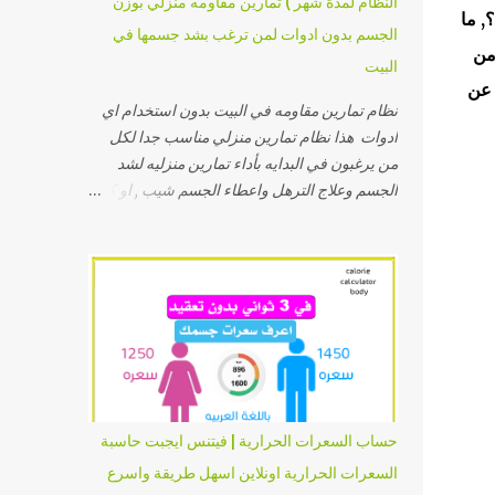
النظام لمدة شهر ) تمارين مقاومه منزلي بوزن
, ما
الجسم بدون ادوات لمن ترغب بشد جسمها في
من
البيت
 عن
نظام تمارين مقاومه في البيت بدون استخدام اي
ادوات هذا نظام تمارين منزلي مناسب جدا لكل
من يرغبون في البدايه بأداء تمارين منزليه لشد
الجسم وعلاج الترهل واعطاء الجسم شيب , او كما
نسميه في العالم العربي انه نظام تمارين منزلي
لنحت الجسم ووصوله الي شكل كيرفي أولا : نبدأ
بحركات الاطاله او الاستطاله وهي تسمي تمارين
ستريتشات ولها فوائد عديده أهمها : انها تحميكي
من الشد العضلي اثناء التمارين وايضا تجعل
عضلاتك اكثر مرونه وبالتالي تصبحي اقل عرضه
للإصابات طبقي هذه الاستريتشات لمدة تتراوح بين
ثلاثة و خمسة دقائق بحيث تكون لكل تمرين او
وضع مالا يقل عن ثلاثين ثانيه وتكون العضله في
حساب السعرات الحرارية | فيتنس ايجبت حاسبة
وضع مشدود كما تشاهدين في الصور التاليه وإا
السعرات الحرارية اونلاين اسهل طريقة واسرع
كانت صعبه عليكي ف بعد الصور مقطع فيديو قصير