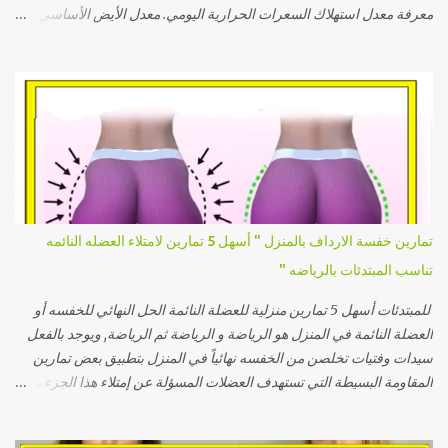
معرفة معدل استهلاك السعرات الحرارية اليومي. معدل الأيض الأساسي
(BMR): معدل الأيض الأساسي هو كمية السعرات التي يحرقها الجسم في
حالة الراحة التامة للحفاظ على الوظائف الحيوية مثل نبض القلب والتنفس.
يتم حسابه باستخدام معادلات علمية تأخذ في الاعتبار العمر، الطول، الوزن،
والجنس: للرجال: BMR = 10 × الوزن (كجم) + 6.25 × الطول (سم) - 5 ×
العمر (بالسنوات) + 5 للنساء: BMR = 10 × الوزن (كجم) + 6.25 × الطول
(سم) - 5 × العمر (بالسنوات) - 161 كيفية حساب الاحتياج اليومي من
السعرات الحرارية: بمجرد حساب معدل الأيض الأساسي، يُضرب في معامل
النشاط البدني لتحديد إجمالي الاحتياج اليومي: نشاط خفيف (عمل مكتبي):
BMR × 1.2 نشاط متوسط (تمارين خفيفة 3-4 أيام أسبوعيًا): BMR × 1.375
تمارين خفسة الارداف بالمنزل " أسهل 5 تمارين لامتلاء العضله النائمه
نشاط مرتفع (تمارين مكثفة 5-6 أيام أسبوعيًا): BMR × 1.55 نشاط عالي
تناسب المبتدئات بالرياضه "
جدًا (تمارين يومية مكثفة أو عمل بدني شاق): BMR × 1.725 أهمية حساب
السعرات ...
للمبتدئات أسهل 5 تمارين منزلية للعضلة النائمة الحل النهائي للخفسه أو
العضلة النائمة في المنزل هو الرياضة و الرياضة ثم الرياضة, ويوجد بالفعل
سيدات وفتيات تخلصن من الخفسه نهائياً في المنزل بتطبيق بعض تمارين
المقاومة البسيطة التي تستهدف العضلات المسؤلة عن إمتلاء هذا الجزء من
الجسم وكانت النتيجة هي إمتلاء تجويف العضلة النائمة أو غمازة الورك
وتشكل الجسم بمظهر كيرفي إنسيابي مثالي خالي من أي تعرجات وسوف