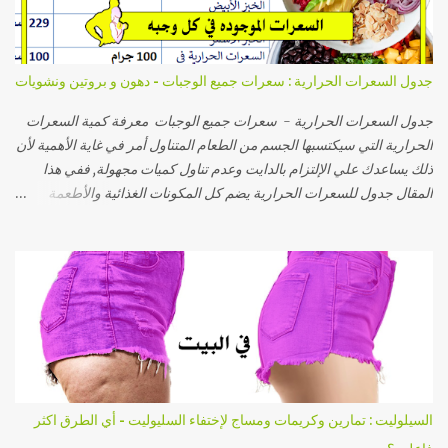
وزنك لكنه سيبقى بنفس الشكل فعلى سبيل المثال،لو كنت تعانين من
تراكم الدهون في منطقة معينة مثل البطن او الأرداف ستجدين أن الفرق
الوحيد بعد اتباع النظام الغذائي هو صغر حجم الدهون في هذه المناطق مع
جدول السعرات الحرارية : سعرات جميع الوجبات - دهون و بروتين ونشويات
بقاء جسمك بنفس الشكل ,بل و ستجدين ترهلات في الجلد. أما لو كان هدفك
الجسم المشدود عزيزتي المشاهدة ففي هذه الحالة فيجب عليك عمل
جدول السعرات الحرارية - سعرات جميع الوجبات معرفة كمية السعرات
تنشيف للجسم ...
الحرارية التي سيكتسبها الجسم من الطعام المتناول أمر في غاية الأهمية لأن
ذلك يساعدك علي الإلتزام بالدايت وعدم تناول كميات مجهولة, ففي هذا
المقال جدول للسعرات الحرارية يضم كل المكونات الغذائية والأطعمة
المختلفة من خضروات وكاربوهيدرات ودهون ووجبات ومنتجات لحوم
وحلويات ومشروبات وغيرها من الأطعمة, وبذلك يمكنك تناول سعراتك في
اليوم دون الزيادة أو النقصان بمعرفة كمية السعرات الحرارية في كل غذاء
قبل تناوله. اولا حساب السعرات الحرارية التي تناسب الجسم . قم بكتابة
وزنك وطولك وسنك ونشاطك اليومي وقم بالضغط علي زر احسب وسيظهر
لك عدد السعرات التي يحتاجه جسمك افتح حاسبة سعرات الجسم بالضغط
هنا ثم معرفة نسبة البروتين والكاربوهيدرات والدهنيات المفيدة التي يحتاجها
جسمك ((وهنا لينك حساب إحتياج الجسم اليومي من البروتين والكارب
والدهون)). واليكم السعرات الحراريه الموجوده داخل الوجبه وهذا الجدول
السيلوليت : تمارين وكريمات ومساج لإختفاء السليوليت - أي الطرق اكثر
سيسهل عليكم كيفية معرفة السعرات الموجوده بكل وجبه تأكلوها - جدول