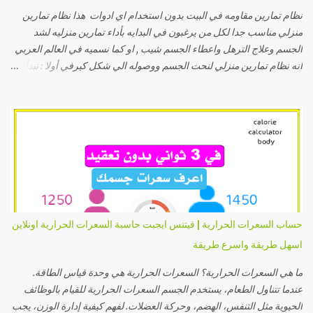
نظام تمارين مقاومه في البيت بدون استخدام اي ادوات هذا نظام تمارين
منزلي مناسب جدا لكل من يرغبون في البدايه بأداء تمارين منزليه لشد
الجسم وعلاج الترهل واعطاء الجسم شيب , او كما نسميه في العالم العربي
انه نظام تمارين منزلي لنحت الجسم ووصوله الي شكل كيرفي أولا : نبدأ
بحركات الاطاله او الاستطاله وهي تسمي تمارين ستريتشات ولها فوائد
عديده أهمها : انها تحميكي من الشد العضلي اثناء التمارين وايضا تجعل
عضلاتك اكثر مرونه وبالتالي تصبحي اقل عرضه للإصابات طبقي هذه
الاستريتشات لمدة تتراوح بين ثلاثة و خمسة دقائق بحيث تكون لكل تمرين
او وضع مالا يقل عن ثلاثين ثانيه وتكون العضله في وضع مشدود كما
تشاهدين في الصور التاليه وإا كانت صعبه عليكي ف بعد الصور مقطع فيديو
قصير لكي تشاهدي وتقومي بالتطبيق عمليا بسهوله إذا كان الأمر صعب
تطبيقه من الصور فشاهدي هذا الفيديو وقومي بالتطبيق كما تشاهدين
تمارين كارديو بعد ذلك في تطبيقك للتمارين في المنزل وفي اي مكان حتي
حساب السعرات الحرارية | فيتنس ايجبت حاسبة السعرات الحرارية اونلاين
ان كان نظام تمارين خاص بالتمرين في النادي او صالة الجيم فقومي دائما
اسهل طريقة واسرع طريقة
بالإحماء كما ستشاهدي في الدقا...
ما هي السعرات الحرارية؟ السعرات الحرارية هي وحدة قياس الطاقة.
عندما تتناول الطعام، يستخدم الجسم السعرات الحرارية للقيام بالوظائف
الحيوية مثل التنفس، الهضم، وحركة العضلات. لفهم كيفية إدارة الوزن، يجب