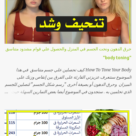
أشرح في هذا المقال أِسهل خمسة تمارين منزلية للعضلة النائمة بطريقة
الأداء وأهم النصائح الخاصة بالتغذية التي ستساعدك على التخلص من
العضلة النائمة... السبب الرئيسي لظهور الخفسه حتى نتخلص من هذه
المشكلة التي تزعجك بشكل صحيح يجب أولاً أن نتكلم عن السبب الرئيسي
العلمي لحدوث الخفسه أو غمازة الورك أو العضلة النائمة, فما يجب فيجب
عليك إدراكه أن تجويف الخفسه لا يحتوي على عضلة ضعيفة أو صغيرة ويتم
تكبيرها بالتمارين وتسمية العضلة النائمة تسمية خاطئة. فموضع الخفسه
حرق الدهون ونحت الجسم في المنزل والحصول علي قوام مشدود متناسق
يظهر كيرفي وممتليء نتيجة لألتقاء عضلات الفخذ الجانبية مع عضلات
"body toning"
المؤخرة ويبدو مجوفاً وفارغاً نتيجة لأحد السببين التاليين: أولاً زيادة الوزن...
How To Tone Your Body كيف تحصلين علي جسم متناسق في هذا
الموضوع سنتعرف عزيزتي القارئة على الفرق بين إنقاص وزنك على
الميزان وحرق الدهون أو بصيغة أخرى "رسم شكل الجسم" لتصلين للجسم
الذي تحلمين به . ستجدون في الموضوع أيضا بعض التمارين السهلة حيث أنها
تتناسب مع المبتدئات و يمكنك القيام بها في اي مكان , سواء في البيت أو في
الجيم. انقاص الوزن معناه نزول الوزن عند قياسه على الميزان , باستطاعتك
عزيزتي القارئة تحقيق ذلك بسهولة اذا اتبعتي نظام غذائي مناسب لجسمك و
سأخبرك كيفية معرفة النظام الغذائي المناسب . لكن يجب التنويه الى أن
اتباع نظام غذائي فقط لن يعطي نتائج مرضية لو كان هدفك الأساسي هو
الحصول على جسم مشدود لان الاعتماد على هذه الوسيلة وحدها ستنقص