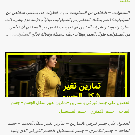
فاعليه ؟
السعرات الحراريه مقسم الي عدة اقسام حتي ...
السيلوليت – التخلص من السيلوليت في 5 خطوات هل يمكنني التخلص من
السيلوليت؟! نعم يمكنك التخلص من السيلوليت نهائياً و الإستمتاع ببشرة ذات
نضارة ونعومة وبشرة خالية من أي تعرجات فليس من المنطقي أن تعانين
من السيلوليت طوال العمر وهناك خطة بسيطة وفعالة تعالج السيلوليت, وأنا
لا أقصد منتجات علاج السيلوليت أو شفط الدهون والليزر وأجهزة علاج
السيلوليت بل أتكلم عن الخطة الصحية الفعالة المكونة من خطوات بسيطة
التي سأذكرها لكِ في هذه المقالة والتي بإتباعك لها وبالإستمرار عليها سوف
تجدين بشرتك خالية من السيلوليت وأصبحت أكثر جاذبية وجمالاً... 5
معلومات خاطئة عن السيلوليت رغبت في وضع هذا الجزء في بداية المقال
نظراً لأهميته فسوف أذكر لكِ أشهر المفاهيم الخاطئة عن التخلص من
السيلوليت والتي يصدقها الكثير من الفتيات للأسف, و تصديق مثل هذه
المعتقدات يزيد الأمر تعقيداً ويسبب الإحباط ويجعلك تشعرين أن السيلوليت
مشكلة كبيرة مزمنة, لذلك دعيني أذكر لك تلك المفاهيم الخاطئة سريعاً: أولاً
الحصول علي جسم كيرفي بالتمارين –تمارين تغيير شكل الجسم – جسم
إعتقاد أن السيلوليت يظهر لدى البُدناء: هذه المعلومة خاطئة تماماً وليس لها
التفاحة – جسم الكمثري – جسم المستطيل
أي علاقة بالواقع فيوجد نسبة لا بأس بها من الف...
الحصول علي جسم كيرفي بالتمارين – تمارين تغيير شكل الجسم – جسم
التفاحة – جسم الكمثري – جسم المستطيل الجسم الكيرفي الذي يشبه