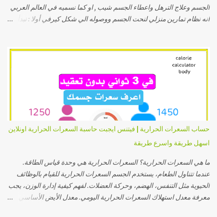
الجسم وعلاج الترهل واعطاء الجسم شيب , او كما نسميه في العالم العربي
انه نظام تمارين منزلي لنحت الجسم ووصوله الي شكل كيرفي أولا : نبدأ
بحركات الاطاله او الاستطاله وهي تسمي تمارين ستريتشات ولها فوائد
عديده أهمها : انها تحميكي من الشد العضلي اثناء التمارين وايضا تجعل
عضلاتك اكثر مرونه وبالتالي تصبحي اقل عرضه للإصابات طبقي هذه
الاستريتشات لمدة تتراوح بين ثلاثة و خمسة دقائق بحيث تكون لكل تمرين
او وضع مالا يقل عن ثلاثين ثانيه وتكون العضله في وضع مشدود كما
تشاهدين في الصور التاليه وإا كانت صعبه عليكي ف بعد الصور مقطع فيديو
قصير لكي تشاهدي وتقومي بالتطبيق عمليا بسهوله إذا كان الأمر صعب
تطبيقه من الصور فشاهدي هذا الفيديو وقومي بالتطبيق كما تشاهدين
تمارين كارديو بعد ذلك في تطبيقك للتمارين في المنزل وفي اي مكان حتي
حساب السعرات الحرارية | فيتنس ايجبت حاسبة السعرات الحرارية اونلاين
ان كان نظام تمارين خاص بالتمرين في النادي او صالة الجيم فقومي دائما
اسهل طريقة واسرع طريقة
بالإحماء كما ستشاهدي في الدقا...
ما هي السعرات الحرارية؟ السعرات الحرارية هي وحدة قياس الطاقة.
عندما تتناول الطعام، يستخدم الجسم السعرات الحرارية للقيام بالوظائف
الحيوية مثل التنفس، الهضم، وحركة العضلات. لفهم كيفية إدارة الوزن، يجب
معرفة معدل استهلاك السعرات الحرارية اليومي. معدل الأيض الأساسي
(BMR): معدل الأيض الأساسي هو كمية السعرات التي يحرقها الجسم في