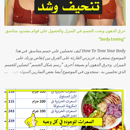
المشكلة التي تزعجك بشكل صحيح يجب أولاً أن نتكلم عن السبب الرئيسي
العلمي لحدوث الخفسه أو غمازة الورك أو العضلة النائمة, فما يجب فيجب
عليك إدراكه أن تجويف الخفسه لا يحتوي على عضلة ضعيفة أو صغيرة ويتم
تكبيرها بالتمارين وتسمية العضلة النائمة تسمية خاطئة. فموضع الخفسه
حرق الدهون ونحت الجسم في المنزل والحصول علي قوام مشدود متناسق
يظهر كيرفي وممتليء نتيجة لألتقاء عضلات الفخذ الجانبية مع عضلات
"body toning"
المؤخرة ويبدو مجوفاً وفارغاً نتيجة لأحد السببين التاليين: أولاً زيادة الوزن...
How To Tone Your Body كيف تحصلين علي جسم متناسق في هذا
الموضوع سنتعرف عزيزتي القارئة على الفرق بين إنقاص وزنك على
الميزان وحرق الدهون أو بصيغة أخرى "رسم شكل الجسم" لتصلين للجسم
الذي تحلمين به . ستجدون في الموضوع أيضا بعض التمارين السهلة حيث أنها
تتناسب مع المبتدئات و يمكنك القيام بها في اي مكان , سواء في البيت أو في
الجيم. انقاص الوزن معناه نزول الوزن عند قياسه على الميزان , باستطاعتك
عزيزتي القارئة تحقيق ذلك بسهولة اذا اتبعتي نظام غذائي مناسب لجسمك و
سأخبرك كيفية معرفة النظام الغذائي المناسب . لكن يجب التنويه الى أن
اتباع نظام غذائي فقط لن يعطي نتائج مرضية لو كان هدفك الأساسي هو
الحصول على جسم مشدود لان الاعتماد على هذه الوسيلة وحدها ستنقص
وزنك لكنه سيبقى بنفس الشكل فعلى سبيل المثال،لو كنت تعانين من
تراكم الدهون في منطقة معينة مثل البطن او الأرداف ستجدين أن الفرق