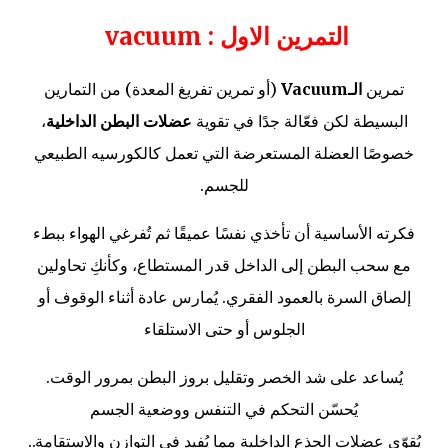
التمرين الاول : vacuum
تمرين
الـVacuum
(أو تمرين تفريغ المعدة) من التمارين
البسيطة لكن فعّالة جدًا في تقوية
عضلات البطن الداخلية
،
خصوصًا العضلة المستعرضة التي تعمل كالكورسيه الطبيعي
للجسم.
فكرته الأساسية أن تأخذي نفسًا عميقًا ثم تُفرغي الهواء ببطء
مع سحب البطن إلى الداخل قدر المستطاع، وكأنكِ تحاولين
إلصاق السرة بالعمود الفقري. يُمارس عادة أثناء الوقوف أو
الجلوس أو حتى الاستلقاء
يُساعد على شد الخصر وتقليل بروز البطن بمرور الوقت.
يُحسّن التحكم في التنفس ووضعية الجسم
يُقوّي عضلات الجذع الداخلية مما يُفيد في التوازن والاستقامة..