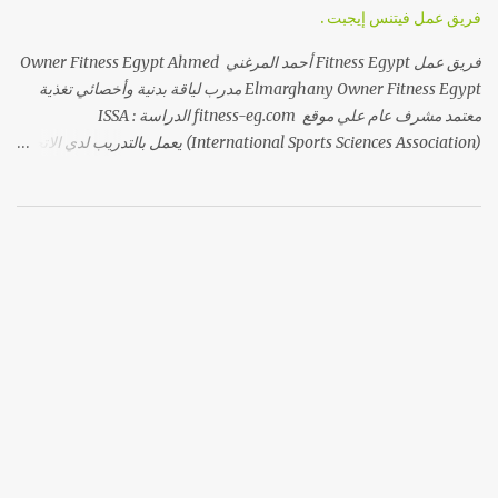
المقاومة أما إذا كان الرقم ما بين 18,5 إلي 2...
فريق عمل فيتنس إيجبت .
فريق عمل Fitness Egypt أحمد المرغني Owner Fitness Egypt Ahmed
Elmarghany Owner Fitness Egypt مدرب لياقة بدنية وأخصائي تغذية
معتمد مشرف عام علي موقع fitness-eg.com الدراسة : ‏‎ISSA
(International Sports Sciences Association)‎‏ يعمل بالتدريب لدي الاتحاد
المصري لكمال الاجسام مالك ومؤسس منظومة فيتنس ايجبت خبرة 10
سنوات بمجال الرياضة فيسبوك أحمد المرغني ============== عبير
عادل مدربة لياقة بدنية معتمدة الدراسة : ‏‎ISSA (International Sports
Sciences Association)‎‏ خبرة 5 سنوات بمجال الرياضة والعمل كمدربة
متخصصة في متابعة السيدات بفيتنس ايجبت . ‏‎Trainer at max gym
‏‎Trainer at Hers gym Abeer Adel C.F.T --------------------------
-------- أحمد جمال مدرب لياقة بدنية وأخصائي تغذية معتمد مدرب معتمد
من الإتحاد المصري لكمال الاجسام ونقابة الرياضيين خبرة 7 سنوات بمجال
الرياضة والعمل كمدرب متخصص في متابعة الشباب والرجال بفيتنس
ايجبت . Ahmed Gamal ----------------------------------
ياسمين الجندي مدربة لياقة بدنية معتمدة الدراسة : Tass academy و Issat
academy خبرة 5 سنوات ب...