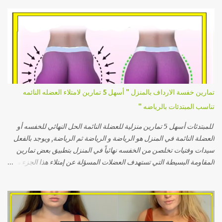
حالة الراحة التامة للحفاظ على الوظائف الحيوية مثل نبض القلب والتنفس.
يتم حسابه باستخدام معادلات علمية تأخذ في الاعتبار العمر، الطول، الوزن،
والجنس: للرجال: BMR = 10 × الوزن (كجم) + 6.25 × الطول (سم) - 5 ×
العمر (بالسنوات) + 5 للنساء: BMR = 10 × الوزن (كجم) + 6.25 × الطول
(سم) - 5 × العمر (بالسنوات) - 161 كيفية حساب الاحتياج اليومي من
السعرات الحرارية: بمجرد حساب معدل الأيض الأساسي، يُضرب في معامل
النشاط البدني لتحديد إجمالي الاحتياج اليومي: نشاط خفيف (عمل مكتبي):
BMR × 1.2 نشاط متوسط (تمارين خفيفة 3-4 أيام أسبوعيًا): BMR × 1.375
تمارين خفسة الارداف بالمنزل " أسهل 5 تمارين لامتلاء العضله النائمه
نشاط مرتفع (تمارين مكثفة 5-6 أيام أسبوعيًا): BMR × 1.55 نشاط عالي
تناسب المبتدئات بالرياضه "
جدًا (تمارين يومية مكثفة أو عمل بدني شاق): BMR × 1.725 أهمية حساب
السعرات ...
للمبتدئات أسهل 5 تمارين منزلية للعضلة النائمة الحل النهائي للخفسه أو
العضلة النائمة في المنزل هو الرياضة و الرياضة ثم الرياضة, ويوجد بالفعل
سيدات وفتيات تخلصن من الخفسه نهائياً في المنزل بتطبيق بعض تمارين
المقاومة البسيطة التي تستهدف العضلات المسؤلة عن إمتلاء هذا الجزء من
الجسم وكانت النتيجة هي إمتلاء تجويف العضلة النائمة أو غمازة الورك
وتشكل الجسم بمظهر كيرفي إنسيابي مثالي خالي من أي تعرجات وسوف
أشرح في هذا المقال أِسهل خمسة تمارين منزلية للعضلة النائمة بطريقة
الأداء وأهم النصائح الخاصة بالتغذية التي ستساعدك على التخلص من
العضلة النائمة... السبب الرئيسي لظهور الخفسه حتى نتخلص من هذه