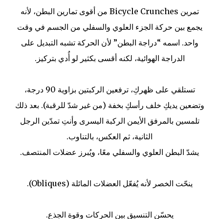
تمرين Bicycle Crunches من أقوى تمارين البطن، لأنه
يجمع بين حركة الجزء العلوي والسفلي من الجسم في وقت
واحد. اسمه “دراجة البطن” لأن الحركة تشبه التبديل على
الدراجة الهوائية، لكنه أقسى بكثير لو أُدي بتركيز.
تستلقي على ظهركِ، ترفعين الركبتين بزاوية 90 درجة،
وتضعين يديكِ خلف رأسكِ بخفة (من غير شدّ للرقبة). بعد ذلك
تلمسين بالمرفق الأيمن الركبة اليسرى وأنتِ تمدّين الرجل
الثانية، ثم العكس، بالتناوب.
يشدّ البطن العلوي والسفلي معًا، ويُبرز عضلات المنتصف.
ينحّت الخصر لأنه يُفعّل العضلات المائلة (Obliques).
يحسّن التنسيق بين الحركات وقوة الجذع.