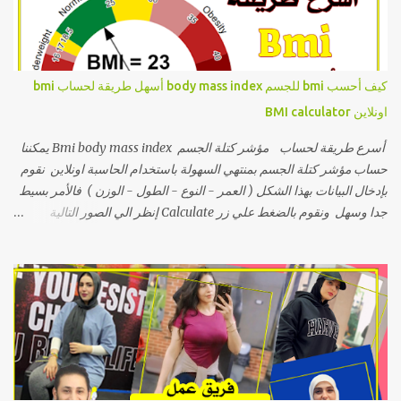
على تقوية العضلات المستعرضة والمائلة للبطن بطريقة آمنة. يُنفذ أثناء
الاستلقاء مع تحريك الساقين بالتبادل نحو الأرض، ما يساعد على تحسين
استقرار الجذع ودعم عضلات البطن من الداخل. 4. Bridge (تمرين الجسر)
يعزز هذا التمرين من قوة عضلات الحوض والظهر السفلي والبطن في آن
كيف أحسب bmi للجسم body mass index أسهل طريقة لحساب bmi
واحد. يساعد على إعادة تنشيط العضلات الأساسية وتحسين توازن الجسم
اونلاين BMI calculator
دون إجهاد البطن، مما يجعله مناسباً لمرحلة التعافي من الانفصال العضلي.
5. Sto...
أسرع طريقة لحساب مؤشر كتلة الجسم Bmi body mass index يمكننا
حساب مؤشر كتلة الجسم بمنتهي السهولة باستخدام الحاسبة اونلاين نقوم
بإدخال البيانات بهذا الشكل ( العمر - النوع - الطول - الوزن ) فالأمر بسيط
جدا وسهل ونقوم بالضغط علي زر Calculate إنظر الي الصور التالية
للتوضيح ونقوم بالضغط علي زر او كلمة احسب الأن حاسبة مؤشر كتلة
الجسم العمر النوع اختر ذكر أنثى الوزن الطول احسب الآن ماهو bmi ؟
مصطلح Bmi هو اختصار لمعادلة تسمي Body mass index وتعني مؤشر
كتلة الجسم والمعادلة هي : قسمة الوزن علي مربع الطول بالمتر" مثال
للتوضيح" إذا كان الوزن 70كيلو جرام والطول 170cm سنقوم بقسمة
70كيلو جرام علي واحد وسبع من عشرة ضرب واحد وسبعة من عشره
1.7x1.7 ونأخذ النتيجة او "الرقم" إذا كان هذا الرقم اقل من 18,5 إذا الجسم
نحيف فعلا ويحتاج إلي الدخول في خطة تضخيم بزيادة الوجبات واداء تمارين