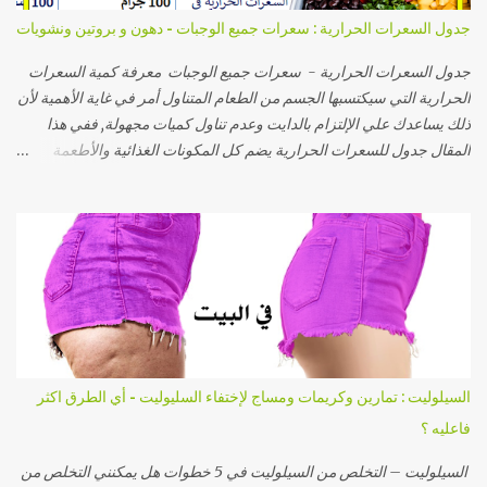
الوحيد بعد اتباع النظام الغذائي هو صغر حجم الدهون في هذه المناطق مع
جدول السعرات الحرارية : سعرات جميع الوجبات - دهون و بروتين ونشويات
بقاء جسمك بنفس الشكل ,بل و ستجدين ترهلات في الجلد. أما لو كان هدفك
الجسم المشدود عزيزتي المشاهدة ففي هذه الحالة فيجب عليك عمل
جدول السعرات الحرارية - سعرات جميع الوجبات معرفة كمية السعرات
تنشيف للجسم ...
الحرارية التي سيكتسبها الجسم من الطعام المتناول أمر في غاية الأهمية لأن
ذلك يساعدك علي الإلتزام بالدايت وعدم تناول كميات مجهولة, ففي هذا
المقال جدول للسعرات الحرارية يضم كل المكونات الغذائية والأطعمة
المختلفة من خضروات وكاربوهيدرات ودهون ووجبات ومنتجات لحوم
وحلويات ومشروبات وغيرها من الأطعمة, وبذلك يمكنك تناول سعراتك في
اليوم دون الزيادة أو النقصان بمعرفة كمية السعرات الحرارية في كل غذاء
قبل تناوله. اولا حساب السعرات الحرارية التي تناسب الجسم . قم بكتابة
وزنك وطولك وسنك ونشاطك اليومي وقم بالضغط علي زر احسب وسيظهر
لك عدد السعرات التي يحتاجه جسمك افتح حاسبة سعرات الجسم بالضغط
هنا ثم معرفة نسبة البروتين والكاربوهيدرات والدهنيات المفيدة التي يحتاجها
جسمك ((وهنا لينك حساب إحتياج الجسم اليومي من البروتين والكارب
والدهون)). واليكم السعرات الحراريه الموجوده داخل الوجبه وهذا الجدول
السيلوليت : تمارين وكريمات ومساج لإختفاء السليوليت - أي الطرق اكثر
سيسهل عليكم كيفية معرفة السعرات الموجوده بكل وجبه تأكلوها - جدول
فاعليه ؟
السعرات الحراريه مقسم الي عدة اقسام حتي ...
السيلوليت – التخلص من السيلوليت في 5 خطوات هل يمكنني التخلص من