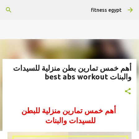
التخطي إلى المحتوى الرئيسي
هتستفيد ومش هنضيع وقتك
fitness egypt
أهم خمس تمارين بطن منزلية للسيدات
والبنات best abs workout
أهم خمس تمارين
منزلية
للبطن
للسيدات والبنات