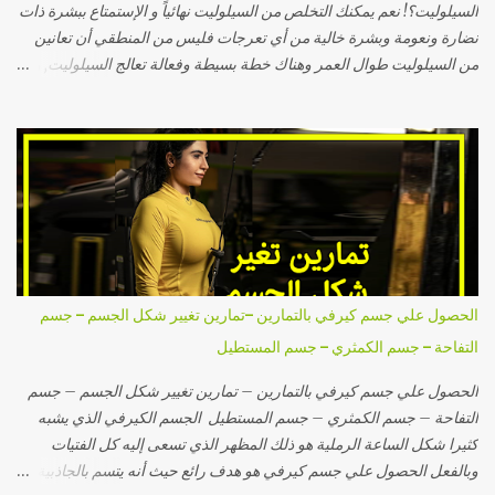
السيلوليت؟! نعم يمكنك التخلص من السيلوليت نهائياً و الإستمتاع ببشرة ذات
نضارة ونعومة وبشرة خالية من أي تعرجات فليس من المنطقي أن تعانين
من السيلوليت طوال العمر وهناك خطة بسيطة وفعالة تعالج السيلوليت, وأنا
لا أقصد منتجات علاج السيلوليت أو شفط الدهون والليزر وأجهزة علاج
السيلوليت بل أتكلم عن الخطة الصحية الفعالة المكونة من خطوات بسيطة
التي سأذكرها لكِ في هذه المقالة والتي بإتباعك لها وبالإستمرار عليها سوف
تجدين بشرتك خالية من السيلوليت وأصبحت أكثر جاذبية وجمالاً... 5
معلومات خاطئة عن السيلوليت رغبت في وضع هذا الجزء في بداية المقال
نظراً لأهميته فسوف أذكر لكِ أشهر المفاهيم الخاطئة عن التخلص من
السيلوليت والتي يصدقها الكثير من الفتيات للأسف, و تصديق مثل هذه
المعتقدات يزيد الأمر تعقيداً ويسبب الإحباط ويجعلك تشعرين أن السيلوليت
مشكلة كبيرة مزمنة, لذلك دعيني أذكر لك تلك المفاهيم الخاطئة سريعاً: أولاً
الحصول علي جسم كيرفي بالتمارين –تمارين تغيير شكل الجسم – جسم
إعتقاد أن السيلوليت يظهر لدى البُدناء: هذه المعلومة خاطئة تماماً وليس لها
التفاحة – جسم الكمثري – جسم المستطيل
أي علاقة بالواقع فيوجد نسبة لا بأس بها من الف...
الحصول علي جسم كيرفي بالتمارين – تمارين تغيير شكل الجسم – جسم
التفاحة – جسم الكمثري – جسم المستطيل الجسم الكيرفي الذي يشبه
كثيرا شكل الساعة الرملية هو ذلك المظهر الذي تسعى إليه كل الفتيات
وبالفعل الحصول علي جسم كيرفي هو هدف رائع حيث أنه يتسم بالجاذبية