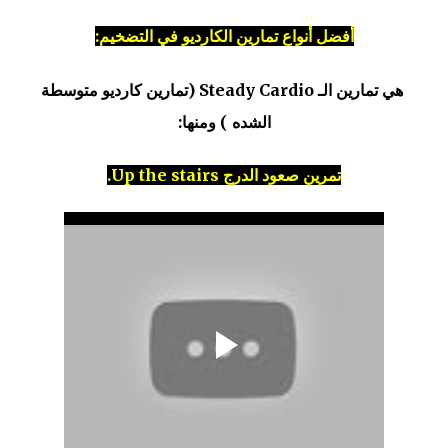
أفضل أنواع تمارين الكارديو في التضخيم:
هي تمارين الـ Steady Cardio (تمارين كارديو متوسطة
الشده ) ومنها:
تمرين صعود الدرج Up the stairs.