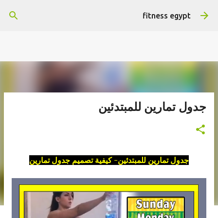
التخطي إلى المحتوى الرئيسي
هتستفيد ومش هنضيع وقتك
fitness egypt
جدول تمارين للمبتدئين
جدول تمارين للمبتدئين- كيفية تصميم جدول تمارين