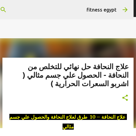
التخطي إلى المحتوى الرئيسي
هتستفيد ومش هنضيع وقتك
fitness egypt
علاج النحافة حل نهائي للتخلص من
النحافة - الحصول علي جسم مثالي (
اشربو السعرات الحرارية )
علاج النحافة – 10 طرق لعلاج النحافة والحصول علي جسم
مثالي