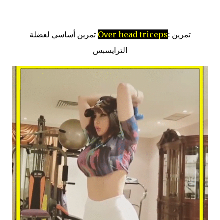
تمرين :
Over head triceps
تمرين أساسي لعضلة
الترايسبس