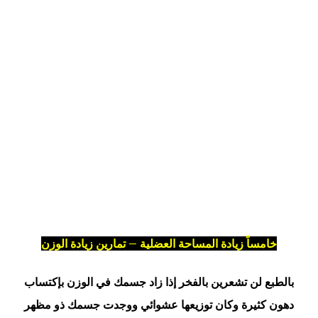
خامساً زيادة المساحة العضلية – تمارين زيادة الوزن
بالطبع لن تشعرين بالفخر إذا زاد جسمك في الوزن بإكتساب
دهون كثيرة وكان توزيعها عشوائي ووجدت جسمك ذو مظهر