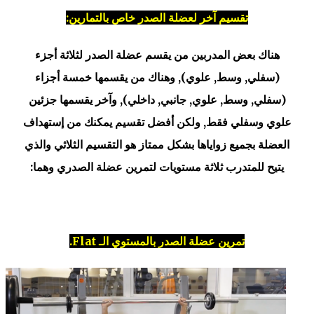
تقسيم آخر لعضلة الصدر خاص بالتمارين:
هناك بعض المدربين من يقسم عضلة الصدر لثلاثة أجزء
(سفلي, وسط, علوي), وهناك من يقسمها خمسة أجزاء
(سفلي, وسط, علوي, جانبي, داخلي), وآخر يقسمها جزئين
علوي وسفلي فقط, ولكن أفضل تقسيم يمكنك من إستهداف
العضلة بجميع زواياها بشكل ممتاز هو التقسيم الثلاثي والذي
يتيح للمتدرب ثلاثة مستويات لتمرين عضلة الصدري وهما:
تمرين عضلة الصدر بالمستوي الـ Flat.